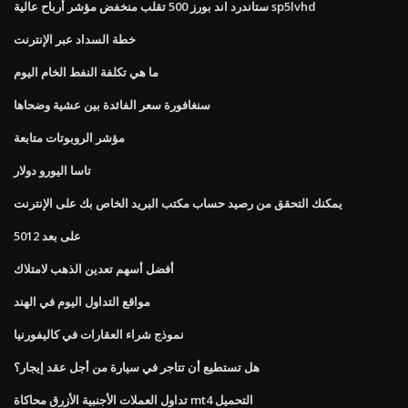
ستاندرد اند بورز 500 تقلب منخفض مؤشر أرباح عالية sp5lvhd
خطة السداد عبر الإنترنت
ما هي تكلفة النفط الخام اليوم
سنغافورة سعر الفائدة بين عشية وضحاها
مؤشر الروبوتات متابعة
تاسا اليورو دولار
يمكنك التحقق من رصيد حساب مكتب البريد الخاص بك على الإنترنت
على بعد 5012
أفضل أسهم تعدين الذهب لامتلاك
مواقع التداول اليوم في الهند
نموذج شراء العقارات في كاليفورنيا
هل تستطيع أن تتاجر في سيارة من أجل عقد إيجار؟
تداول العملات الأجنبية الأزرق محاكاة mt4 التحميل