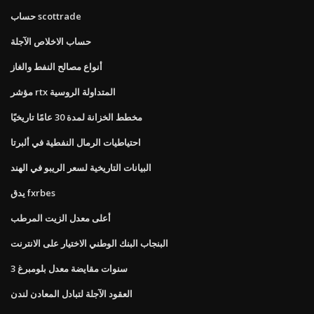
حساب scottrade
حساب الاخلاص الآجلة
أنواع مصالح النفط والغاز
مؤشر rtx المتداولة الروسية
مخطط الخزانة لمدة 30 عامًا تاريخيًا
احتياطيات الرمال النفطية في ألبرتا
البيانات التاريخية لسعر الريبو في الهند
يدق fxrbes
أعلى معدل الزيت المرطب
البنجاب البنك الوطني الاختيار على الانترنت
3 سنوات مقايضة معدل بلومبرغ
العقود الآجلة لتبادل المعادن لندن