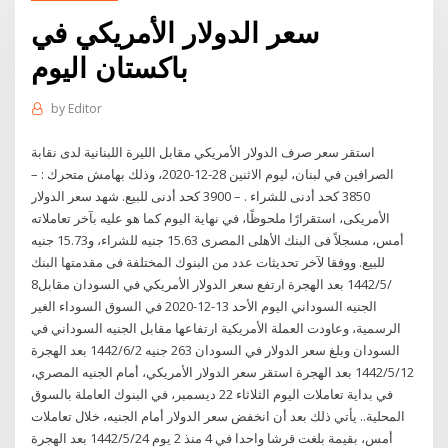
سعر الدولار الأمريكي في
باكستان اليوم
by
Editor
استقر سعر صرف الدولار الأمريكي مقابل الليرة اللبنانية لدى نقابة
الصرافين في لبنان، ليوم الاثنين 28-12-2020، وذلك بهامش متحرك : –
3850 كحد أدنى للشراء . – 3900 كحد أدنى للبيع. شهد سعر الدولار
الأمريكى، استقرارًا ملحوظًا، في نهاية اليوم كما هو عليه بآخر تعاملاته
أمس، مسجلاً فى البنك الأهلى المصرى 15.63 جنيه للشراء، و15.73 جنيه
للبيع. ووفقا لآخر تحديثات عدد من البنوك المختلفة فى مقدمتها البنك
8‏‏/5‏‏/1442 بعد الهجرة ارتفع سعر الدولار الأمريكي في السودان مقابل
الجنيه السوداني اليوم الأحد 13-12-2020 في السوق السوداء الغير
الرسمية، وعاودت العملة الأمريكية ارتفاعها مقابل الجنيه السوداني في
السودان وبلغ سعر الدولار في السودان 263 جنيه 2‏‏/6‏‏/1442 بعد الهجرة
12‏‏/5‏‏/1442 بعد الهجرة استقر سعر الدولار الأمريكي، أمام الجنيه المصري،
في بداية تعاملات اليوم الثلاثاء 22 ديسمبر، في البنوك العاملة بالسوق
المحلية.. يأتي ذلك بعد أن انخفض سعر الدولار أمام الجنيه، خلال تعاملات
أمس، بقيمة بلغت قرشا واحدا في 4 منذ 2 يوم 24‏‏/5‏‏/1442 بعد الهجرة