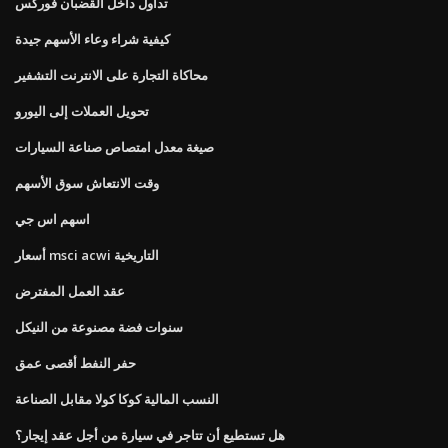
تداول داخل القضبان فوركس
كيفية شراء وعاء الأسهم جيدة
محاكاة التجارة على الانترنت التشفير
تحويل العملات إلى اليورو
صيغة معدل امتصاص صناعة السيارات
وقت الانتعاش سوق الأسهم
اسهم اس جي
أسعار msci acwi التاريخية
عقد العمل المفترض
سنوات فضة مصنوعة من النيكل
حفر النفط أقصى عمق
النسب المالية كوكا كولا مقابل الصناعة
هل تستطيع أن تتاجر في سيارة من أجل عقد إيجار؟