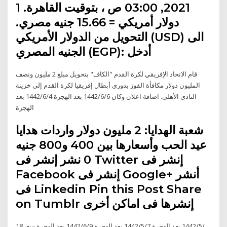
2021, 03:00 ص ، بتوقيت القاهرة. 1
دولار أمريكي = 15.66 جنيه مصري.
التحويل من الدولار الأمريكي (USD) الى
الجنيه المصري (EGP): أدخل
قام الاتحاد الإفريقي لكرة القدم "الكاف" بتحويل مبلغ 2 مليون ونصف
المليون دولار مكافأة الفوز بدوري أبطال إفريقيا لكرة القدم إلى خزينة
النادي الأهلي. اضافة اعلان وكان 6‏‏/6‏‏/1442 بعد الهجرة 4‏‏/6‏‏/1442 بعد
الهجرة
شعبة الهدايا: 2 مليون دولار واردات هدايا
عيد الحب وأسعارها بين 400 و800 جنيه
0 نشر إنشر فى Twitter إنشر فى
Facebook إنشر فى Google+ أنشر
فى Linkedin Pin this Post Share
on Tumblr إنشرها فى اماكن أخرى
18‏‏/5‏‏/1442 بعد الهجرة 7‏‏/5‏‏/1442 بعد الهجرة 9‏‏/6‏‏/1442 بعد الهجرة سعر