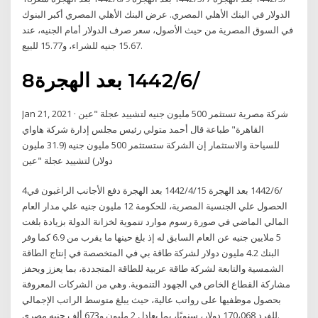
الدولار في البنك الأهلي المصري. عرض البنك الأهلي المصري أكبر البنوك
في السوق المصرية من حيث الأصول، سعر صرف الدولار أمام الجنيه، عند
15.67 جنيه للشراء، و15.77 للبيع.
8‏‏/6‏‏/1442 بعد الهجرة
Jan 21, 2021 · شركة مصرية تستثمر 500 مليون جنيه لتشييد عجلة "عين
القاهرة" طباعة قال أحمد متولي رئيس مجلس إدارة شركة هاواي
للسياحة والاستثمار إن الشركة ستستثمر 500 مليون جنيه (31.9 مليون
دولار) لتشييد عجلة "عين
4‏‏/6‏‏/1442 بعد الهجرة 15‏‏/4‏‏/1442 بعد الهجرة دفع الأجانب الراغبون في
الحصول علي الجنسية المصرية، للحكومة 12 مليون جنيه علي مدار العام
المالي الماضي في صورة رسوم موارد تنموية لخزانة الدولة بزيادة بلغت
5 ملايين جنيه عن العام السابق له إذ بلغ حينها ما يقرب من 6.9 كما وفر
البنك 4.2 مليون دولار لشركة طاقة بي في المتخصصة في إنتاج الطاقة
الشمسية والتابعة لشركة طاقة عربية للطاقة المتجددة، بما يعزز ويحفز
مشاركة القطاع الخاص في الجهود التنموية. وهي من الشركات المعروفة
بحصول موظفيها على رواتب عالية، حيث يبلغ متوسط الراتب الإجمالي
للفرد 170،068 دولار، سنويًا، بما يعادل 2 مليون و673 ألف جنيه مصري.