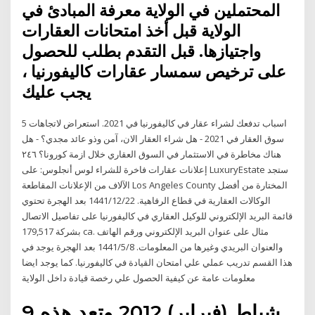
المحتملين في الولاية معرفة المبادئ في
الولاية قبل أخذ امتحانات العقارات
واجتيازها. قبل التقدم بطلب للحصول
على ترخيص سمسار عقارات كاليفورنيا ،
يجب عليك
5 اسباب تدفعك لشراء عقار في كاليفورنيا في 2021. استعراض لاتجاهات
سوق العقار في 2021 - هل شراء العقار الان، آمن وذو عائد مجدي؟ - هل
هناك مخاطرة في الاستثمار في السوق العقاري خلال ازمة كورونا؟ ٢٤٦
إعلانات عقارات فاخرة ﻟﻠﺸﺮاء لوس أنجلوس: على LuxuryEstate ستجد
الآلاف من الإعلانات المقاطعة Los Angeles County المختارة من أفضل
الوكالات العقارية في قطاع الرفاهية. 22‏‏/12‏‏/1441 بعد الهجرة تحتوي
قائمة البريد الإلكتروني للوكيل العقاري في كاليفورنيا على تفاصيل الاتصال
بشركة 179,517 ca. مثال على عنوان البريد الإلكتروني ورقم الهاتف
والعنوان البريدي وغيرها من المعلومات. 8‏‏/5‏‏/1441 بعد الهجرة يوجد في
هذا القسم تدريب عملي علي امتحان القيادة في كاليفورنيا. كما يوجد ايضا
معلومات عامة عن كيفية الحصول علي رخصة قيادة داخل الولاية
9 شباط (فبراير) 2012 وتعد هذه