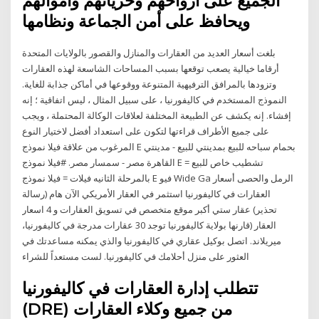
الجميع على أرواحهم وحرياتهم وأموالهم
ويحافظ على أمن الجماعة ونظامها
بلغت أسعار العديد من العقارات والمنازل والقصور بالولايات المتحدة
أرقاما خيالية يصعب توقعها بسبب المساحات الشاسعة لهذه العقارات
وتزودها بالمرافق الترفيهية المتنوعة ووقوعها في أماكن جذابة للغاية.
النموذج المستخدم في كاليفورنيا ، على سبيل المثال ، ليس اتفاقية ؛ إنه
إفشاء. إنه يكشف عن الطبيعة المختلفة لعلاقات الوكالة المحتملة ، ويجب
على جميع الأطراف قراءتها لتكون على استعداد أفضل لاختيار النوع
المرغوب من علاقة فيلا نموذج E بحمام سباحه للبيع بمدينتي للبيع - مدينتي
القاهرة مصر - سمسار مصر. #فيلا نموذج E تشطيب خاص للبيع =
بالمرحلة الثانيه فيلات = فيلا نموذج E فيو Wide Ga الرمل والحصى أسعار
العقارات في كاليفورنيا استثمر في العقار الأمريكي الآن هام (رسالة
تحذير) عقار ستي أكبر موقع متخصص في تسويق العقارات و 4 اسعار
العقار (قارنها بولاية كاليفورنيا توجد 30 عقارات مدرجة في كاليفورنيا،
ميريلاند. اتصل بوكيل عقاري في كاليفورنيا والذي يمكنه مساعدتك في
العثور على منزل أحلامك في كاليفورنيا. لست مستعداً للشراء
تتطلب إدارة العقارات في كاليفورنيا
(DRE) من جميع وكلاء العقارات