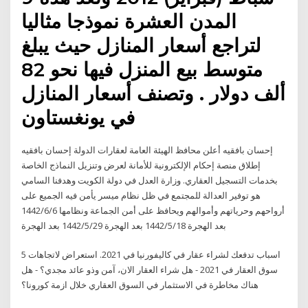
المدن العشرة نموذجا مثاليا
لتراجع أسعار المنازل حيث يبلغ
متوسط بيع المنزل فيها نحو 82
ألف دولار . وتصنف أسعار المنازل
في يونغستاون
إحسان بافقيه أعلن محافظ الهيئة العامة لعقارات الدولة إحسان بافقيه
إطلاق منصة إحكام الإلكترونية للأمانة لعرض وتنزيل النماذج الخاصة
بخدمات التسجيل العقاري. وزارة العدل في دولة الكويت وهدفنا السامي
هو توفير العدالة للمجتمع في ظل نظام ميسر يأمن فيه الجميع على
أرواحهم وحرياتهم وأموالهم ويحافظ على أمن الجماعة ونظامها 6‏‏/6‏‏/1442
بعد الهجرة 18‏‏/5‏‏/1442 بعد الهجرة 29‏‏/5‏‏/1442 بعد الهجرة
5 اسباب تدفعك لشراء عقار في كاليفورنيا في 2021. استعراض لاتجاهات
سوق العقار في 2021 - هل شراء العقار الان، آمن وذو عائد مجدي؟ - هل
هناك مخاطرة في الاستثمار في السوق العقاري خلال ازمة كورونا؟