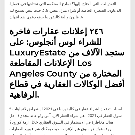
التعديالت. التي. أحتاج. إليها؟ نماذج المحكمة التي تحتاجها في. قضايا.
الدعاوى. الصغيرة الخاصة أو شراء منزل معين. 6. ؛. حيث ينص يسمح لك
قانون والية كاليفورنيا برفع دعوى ضد انتهاك. A
٢٤٦ إعلانات عقارات فاخرة
ﻟﻠﺸﺮاء لوس أنجلوس: على
LuxuryEstate ستجد الآلاف من
الإعلانات المقاطعة Los
Angeles County المختارة من
أفضل الوكالات العقارية في قطاع
الرفاهية.
5 اسباب تدفعك لشراء عقار في كاليفورنيا في 2021 استعراض لاتجاهات
سوق العقار في 2021 - هل شراء العقار الان، آمن وذو عائد مجدي؟ - هل
هناك مخاطرة في الاستثمار في السوق العقاري خلال ازمة كورونا؟
روفستوك هو سوق عبر الإنترنت حيث يمكنك شراء وبيع العقارات