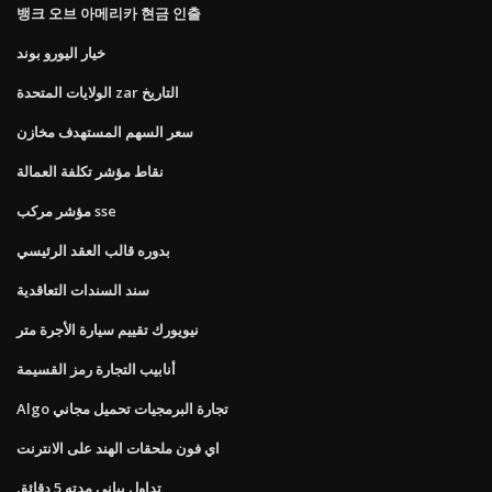
뱅크 오브 아메리카 현금 인출
خيار اليورو بوند
الولايات المتحدة zar التاريخ
سعر السهم المستهدف مخازن
نقاط مؤشر تكلفة العمالة
مؤشر مركب sse
بدوره قالب العقد الرئيسي
سند السندات التعاقدية
نيويورك تقييم سيارة الأجرة متر
أنابيب التجارة رمز القسيمة
Algo تجارة البرمجيات تحميل مجاني
اي فون ملحقات الهند على الانترنت
تداول بياني مدته 5 دقائق