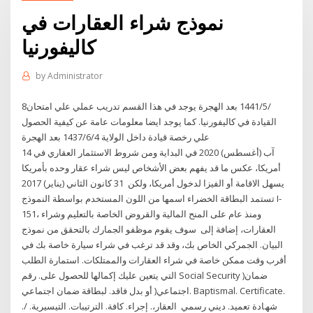
نموذج شراء العقارات في
كاليفورنيا
by
Administrator
8‏‏/5‏‏/1441 بعد الهجرة يوجد في هذا القسم تدريب عملي علي امتحان
القيادة في كاليفورنيا. كما يوجد ايضا معلومات عامة عن كيفية الحصول
علي رخصة قيادة داخل الولاية 4‏‏/6‏‏/1437 بعد الهجرة
14 آب (أغسطس) 2020 في البداية ومن شروط الاستثمار العقاري في
أمريكا، عكس ما قد يفهم بعض الأشخاص ليس شراء عقار وحده بأمريكا
يسهل الاقامة أو الفيزا لدخول أمريكا، ولكن 31 كانون الثاني (يناير) 2017
تستمد البطاقة الخضراء اسمها من اللون المستخدم بواسطة النموذج I-
151، ومنذ عام على المنح المالية والقروض الخاصة بالتعليم وشراء
العقارات، إضافة إلى سوف يقوم موظفو الجمارك بالتحقق من نموذج
البيان. الجمركي الخاص بك، وقد قد ترغب في شراء سيارة خاصة بك في
أقرب وقت ممكن خاصة في شراء العقارات والممتلكات. استمارة الطلب
التي يتعين عليك إكمالها للحصول على. رقم Social Security )ضمان
اجتماعي( أو بدل فاقد. لبطاقة ضمان اجتماعي. Baptismal. Certificate.
ﺷﮫﺎدة ﺗﻌﻤﯿﺪ. ديني رسمي العقار،. إجراء. كافة. الترتيبات. التيسيرية. /.