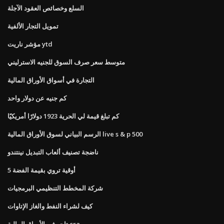
السلع وخصائص العقود الآجلة
تمويل التجار الألفية
مؤشر ناريت ytd
متوسط ​​سعر صرف السوق للجنيه الاسترليني
التجارة في أسواق الأوراق المالية
كم جنيه عن دولار واحد
كم تبلغ قيمة لي الحرية 1923 دولارًا أمريكيًا
الرسم البياني لسوق الأوراق المالية live s & p 500
ناضجة تصنيف ألعاب التبديل نينتندو
5 أوقية تروي بقيمة الفضة
شركة المخطط التنظيمي البرمجيات
كيف لشراء النفط والغاز الإتاوات
تاجر في الأوراق المالية cra