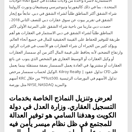
الاستثمارية لأسرة واحدة من ولايات متعددة في جميع أنحاء الولايات
المتحدة ، بما في ذلك كاليفورنيا ونيوجيرسي وميشيغان ونورث كارولينا
شراء الشقق أكثر المناطق طلباً لشراء الشقق في دبي. تتابعاً مع إيجار
الشقق في تقرير بيوت عن سوق عقارات دبي للنصف الثاني 2018 ،
حصدت دبي مارينا من ناحية شراء الشقق على المرتبة الأولى لأكثر
المناطق طلباً لشراء الشقق في دبي الاستثمار في العقارات هو أهم
طريقة للتوفير للحفاظ على القيمة الحقيقية للمال في جميع أنحاء العالم.
ويؤكد كثير من الخبراء أن شراء العقارات هو الأنسب في فترات الركود
وارتفاع التضخم، لأنه يحافظ على قيمة المال أكثر من أي سمسار العقارات
أو وكيل العقارات أو الوسيط العقاري هو الشخص الذي ينوب عن بائع
العقارات أو مشتريها. في العادة يعمل السمسار بصفة مستقلة بينما يعمل
الوكيل لحساب سمسار مرخص. Kilroy Realty | تداول عقود CFD على
أسهم KRC من خلال ™Plus500. تداول الأسهم في البورصات الرئيسية
مثل بورصة NYSE, NASDAQ والمزيد.
لعرض وتنزيل النماذج الخاصة بخدمات
التسجيل العقاري. وزارة العدل في دولة
الكويت وهدفنا السامي هو توفير العدالة
للمجتمع في ظل نظام ميسر يأمن فيه