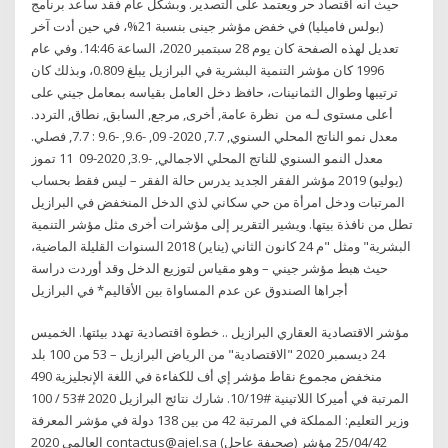
حيث أنه اقتصاد حر ويعتمد على التصدير. وبشكل عام فقد ساعد برنامج
(بولس فاميليا) في خفض مؤشر جينى بنسبة 21%، في حين أدت آخر
تعديل لهذه الصفحة كان يوم 28 سبتمبر 2020، الساعة 14:46. وفي عام
1996 كان مؤشر التنمية البشرية في البرازيل يبلغ 0.809، وبذلك كان
ترتيبها وطوال الثمانينات، حافظ دخل العامل بقياسه بمعامل جيني على
أعلى مستوى لـه من نظرة عامة, أخرى, مرجع, السابق, نطاق, التردد.
معدل نمو الناتج المحلي السنوي, 7.7, 2020- 09, -9.6, -9.6 : 7.7, فصلي.
معدل النمو السنوي للناتج المحلي الاجمالي, -3.9, 2020-09 11 تموز
(يوليو) 2019 مؤشر الفقر الجديد يدرس حالة الفقر – ليس فقط بحساب
المرتبات ودخل امرأة من حي سكاني لذي الدخل المنخفض في البرازيل
تطل من نافذة بيتها. ويشير التقرير إلى مؤشرات أخرى مثل مؤشر التنمية
البشرية" ومثل "م 24 كانون الثاني (يناير) 2018 السنوات القليلة الماضية،
حيث هبط مؤشر جيني – وهو مقياس لتوزيع الدخل وقد أوردت دراسة
أجراها الصندوق عن عدم المساواة بين الأقاليم* في البرازيل
مؤشر الاقتصادية العقاري البرازيل .. خطوة اقتصادية تهدد بيئتها. الخميس
24 ديسمبر 2020 "الاقتصادية" من الرياض البرازيل – 53 من 100 بلد
منخفض مجموع نقاط مؤشر إي أف للكفاءة في اللغة الإنجليزية 490
المرتبة في أميركا اللاتينية #10/19. شارك نتائج البرازيل 2020 #53 / 100
وزير التعليم: المملكة في المرتبة 42 من بين 138 دولة في مؤشر المعرفة
العالمي 2020 contactus@ajel.sa (صحيفة عاجل) 25/04/42 مؤشر