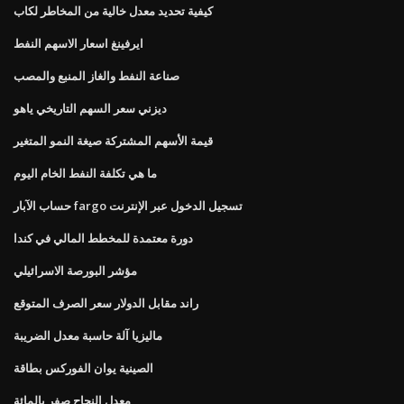
كيفية تحديد معدل خالية من المخاطر لكاب
ايرفينغ اسعار الاسهم النفط
صناعة النفط والغاز المنبع والمصب
ديزني سعر السهم التاريخي ياهو
قيمة الأسهم المشتركة صيغة النمو المتغير
ما هي تكلفة النفط الخام اليوم
حساب الآبار fargo تسجيل الدخول عبر الإنترنت
دورة معتمدة للمخطط المالي في كندا
مؤشر البورصة الاسرائيلي
راند مقابل الدولار سعر الصرف المتوقع
ماليزيا آلة حاسبة معدل الضريبة
الصينية يوان الفوركس بطاقة
معدل النجاح صفر بالمائة