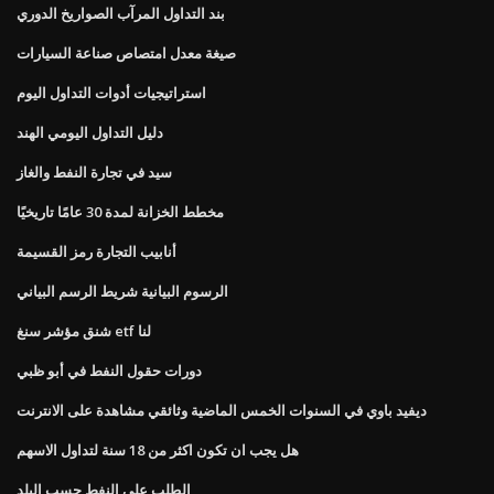
بند التداول المرآب الصواريخ الدوري
صيغة معدل امتصاص صناعة السيارات
استراتيجيات أدوات التداول اليوم
دليل التداول اليومي الهند
سيد في تجارة النفط والغاز
مخطط الخزانة لمدة 30 عامًا تاريخيًا
أنابيب التجارة رمز القسيمة
الرسوم البيانية شريط الرسم البياني
شنق مؤشر سنغ etf لنا
دورات حقول النفط في أبو ظبي
ديفيد باوي في السنوات الخمس الماضية وثائقي مشاهدة على الانترنت
هل يجب ان تكون اكثر من 18 سنة لتداول الاسهم
الطلب على النفط حسب البلد