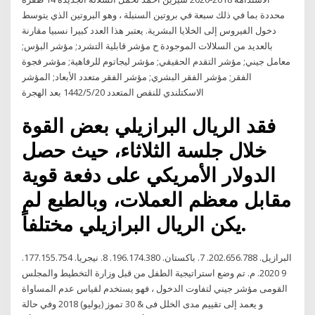
محددة بما في ذلك سبعة في بروتين السنبلة ، وهو البروتين الذي يتوسط
دخول الفيروس إلى الخلايا البشرية. يعتبر هذا العدد كبيرا نسبيا مقارنة
بالعديد من السلالات الموجودة ح مؤشر قابلية التشرد; مؤشر البؤس;
معامل جيني; مؤشر التقدم الحقيقي; مؤشر ليجاتوم للرفاهية; مؤشر فجوة
الفقر; مؤشر الفقر البشري; مؤشر الفقر متعدد الأبعاد; المؤشر
الاسكتلندي للنقص المتعدد 20‏‏/5‏‏/1442 بعد الهجرة
فقد الريال البرازيلي بعض القوة
خلال جلسة الثلاثاء، حيث حصل
الدولار الأمريكي على دفعة قوية
مقابل معظم العملات، وبالطبع لم
يكن الريال البرازيلي مختلفاً.
البرازيل. 202.656.788. 7. باكستان. 196.174.380. 8. نيجريا. 177.155.754.
9 2020. م. تم وضع استراتيجية الطفل من قبل وزارة التخطيط والمجلس
القومى مؤشر جيني لتفاوت الدخول ، فهو يستخدم لقياس عدم المساواة
و يعمد إلى تقييم مدى الخلل فى & 30 تموز (يوليو) 2018 وفي حالة