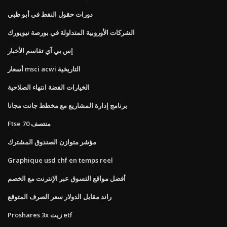
دورات حقول النفط في أبو ظبي
الشركات الأوروبية المتداولة في بورصة نيويورك
إس بي آي تقاسم الأخبار
أسعار msci acwi التاريخية
الخيارات الفضة انتهاء الصلاحية
برنامج إدارة المشاريع مع مخطط جانت مجانا
Ftse منتصف 70
مؤشر متوازن الصندوق المشترك
Graphique usd chf en temps reel
أفضل مواقع التسوق عبر الإنترنت مع الخصم
راند مقابل الدولار سعر الصرف المتوقع
Proshares 3x زيت etf