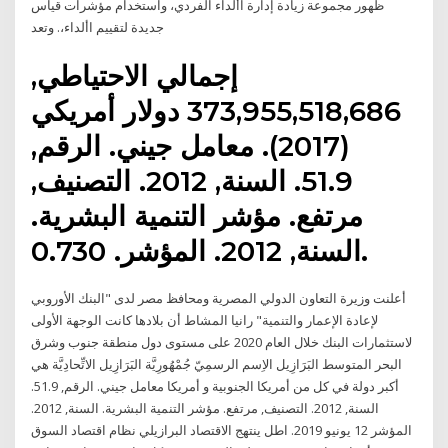
ظهور مجموعة زيادة إدارة األداء الفردي، واستخدام مؤشرات قياس
جديدة لتقييم األداء،. وتعد
إجمالي الاحتياطي,
373,955,518,686 دولار أمريكي
(2017). معامل جيني. الرقم,
51.9. السنة, 2012. التصنيف,
مرتفع. مؤشر التنمية البشرية.
السنة, 2012. المؤشر. 0.730.
أعلنت وزيرة التعاون الدولي المصرية ومحافظ مصر لدى "البنك الأوروبي
لإعادة الإعمار والتنمية" رانيا المشاط أن بلادها كانت الوجهة الأولى
لاستثمارات البنك خلال العام 2020 على مستوى دول منطقة جنوب وشرق
البحر المتوسط البَرَازِيل الاِسم الرسمِيّ جُمْهُورِيَّة البَرَازِيل الاتِّحادِيَّة هي
أكبر دولة في كل من أمريكا الجنوبية و أمريكا معامل جيني. الرقم, 51.9.
السنة, 2012. التصنيف, مرتفع. مؤشر التنمية البشرية. السنة, 2012.
المؤشر 12 يونيو 2019. اطل ينتهج الاقتصاد البرازيلي نظام اقتصاد السوق