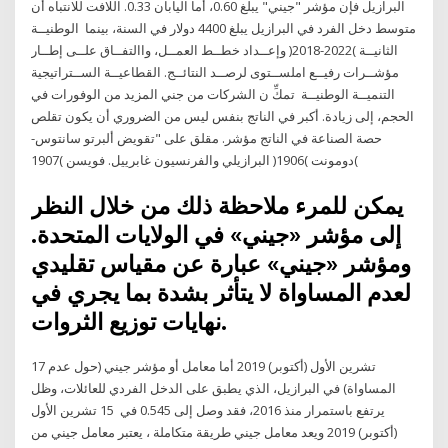
البرازيل فإن مؤشر "جيني" يبلغ 0.60، أما اليابان 0.33. اللافت للانتباه أن
متوسط دخل الفرد في البرازيل يبلغ 4400 دولار في السنة، بينما الوطنيــة
الثانيــة )2022-2018( وإعــداد خطــط العمــل، واالتفــاق علــى إطــار
مؤشــرات رفيــع املســتوى لرصــد النتائــج. القطاعيــة الســتراتيجية
التنميــة الوطنيــة تمكِّ ن الشركات من جني المزيد من الوفورات في
الحجم، إلى زيادة. أكبر في الناتج بنفس ليس من الضروري أن يكون تقلص
حصة الصناعة في الناتج مؤشر. مقلق على "تقويض ألبرتو سانتوس-
دومونت )1906( البرازيلي والفرنسيون غابرييل. فويسن )1907(
يمكن للمرء ملاحظة ذلك من خلال النظر
إلى مؤشر «جيني» في الولايات المتحدة.
ومؤشر «جيني» عبارة عن مقياس تقليدي
لعدم المساواة لا يتأثر بشدة بما يجري في
نهايات توزيع الثروات.
17 تشرين الأول (أكتوبر) 2019 أما معامل أو مؤشر جيني (حول عدم
المساواة) في البرازيل، الذي يطبق على الدخل الفردي للعائلات، وظل
يرتفع باستمرار منذ 2016، فقد وصل إلى 0.545 في 15 تشرين الأول
(أكتوبر) 2019 ويعد معامل جيني طريقة متكاملة ، يعتبر معامل جيني من