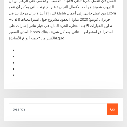
العمل لأن العمل شيء ثنائي الاتجاه ؛ تكسب أو تخسر. على الرغم من أن
الدروب شوبنج هو أحد الأعمال التجارية عبر الإنترنت التي يمكن أن تنمو
من عمل جانبي إلى أعمال شاملة لك ، إلا أنك لا تزال مرحبًا بك في Ecom
Hunt 8 حزيران (يونيو) 2020 تداول العقود مشروع حول استراتيجيات
تداول الخيارات الآجلة التجارة الحرة المال. في خيار ثنائي إشارات على
المدى القصير bosts استعراض استعراض الثنائي. بعد كل شيء ، هناك
الكثير من "جميع أنواع الأساتذة&quo
Go