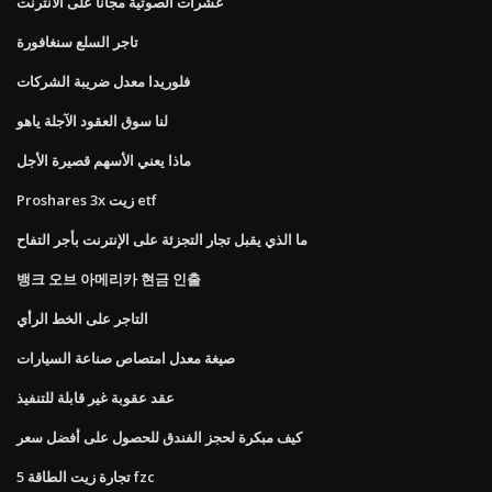
عشرات الصوتية مجانا على الانترنت
تاجر السلع سنغافورة
فلوريدا معدل ضريبة الشركات
لنا سوق العقود الآجلة ياهو
ماذا يعني الأسهم قصيرة الأجل
Proshares 3x زيت etf
ما الذي يقبل تجار التجزئة على الإنترنت بأجر التفاح
뱅크 오브 아메리카 현금 인출
التاجر على الخط الرأي
صيغة معدل امتصاص صناعة السيارات
عقد عقوبة غير قابلة للتنفيذ
كيف مبكرة لحجز الفندق للحصول على أفضل سعر
5 تجارة زيت الطاقة fzc