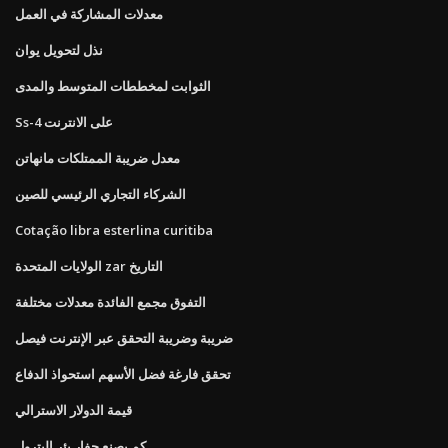
معدلات المشاركة في العمل
نذل لتحويل يوان
الثوابت لمخططات المتوسط ​​والمدى
Ss-4 على الانترنت
معدل ضريبة الممتلكات مانهاتن
الشركاء التجاري الرئيسي للصين
Cotação libra esterlina curitiba
الولايات المتحدة zar التاريخ
التفوق مجمع الفائدة معدلات مختلفة
ضريبة وضريبة التحقق عبر الإنترنت فيصل
تحقق فارغة فضل الأسهم استحواذ الدفاع
قيمة الدولار الاسترالي
كم يصنع حفار بئر البترول