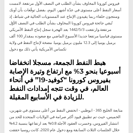
فيروس كورونا المخاوف بشأن الطلب في النصف الأول مرتفعة. لامست
أسعار النفط أعلى مستوى في عدّة أشهر، اليوم، بفضل توقّعات بأن أوبك
ومنتجون حلفاء ربما يقيدون الإنتاج عند المستويات الحالية في شباط، إذ
تُبقي جائحة فيروس كورونا المخاوف بشأن الطلب في النصف الأوّل
مرتفعة.وارتفعت 3‏‏/5‏‏/1442 بعد الهجرة سجل إنتاج النفط الأمريكي
مستوى قياسيا مرتفعا جديدا الأسبوع الماضي مع صعوده بمقدار 100 ألف
برميل يوميا إلى 12.3 مليون برميل يوميا. مضخة لإنتاج النفط في ولاية
تكساس الأمريكية يأتي ذلك مع دخول
هبط النفط الجمعة، مسجلا انخفاضا
أسبوعيا بنحو 3% مع ارتفاع وتيرة الإصابة
بفيروس كورونا “كوفيد-19” في أنحاء
العالم، في وقت تتجه إمدادات النفط
للزيادة في الأسابيع المقبلة.
متابعة الخليج 365 - ابوظبي - انخفض النفط من أعلى مستوى في شهرين،
الخميس، حيث تم تطبيق قيود أكثر صرامة في الولايات المتحدة للحد من
انتشار الفيروس، وخسرت العقود الآجلة 0.8% بعد ارتفاعها بنسبة 4.2%
خلال الجلسات الثلاث السابقة ومع دخول عام 2020، كانت روسيا حققت