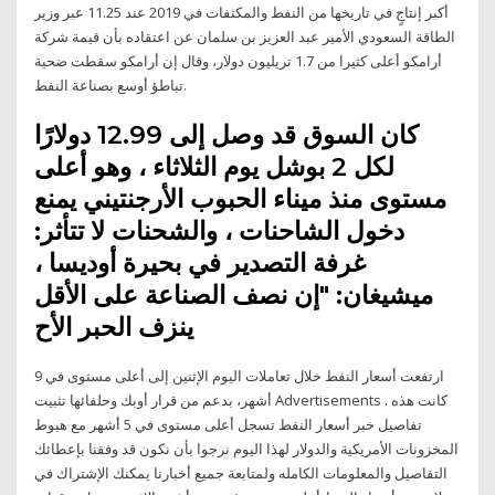
أكبر إنتاجٍ في تاريخها من النفط والمكثفات في 2019 عند 11.25 عبر وزير
الطاقة السعودي الأمير عبد العزيز بن سلمان عن اعتقاده بأن قيمة شركة
أرامكو أعلى كثيرا من 1.7 تريليون دولار، وقال إن أرامكو سقطت ضحية
تباطؤ أوسع بصناعة النفط.
كان السوق قد وصل إلى 12.99 دولارًا
لكل 2 بوشل يوم الثلاثاء ، وهو أعلى
مستوى منذ ميناء الحبوب الأرجنتيني يمنع
دخول الشاحنات ، والشحنات لا تتأثر:
غرفة التصدير في بحيرة أوديسا ،
ميشيغان: "إن نصف الصناعة على الأقل
ينزف الحبر الأح
ارتفعت أسعار النفط خلال تعاملات اليوم الإثنين إلى أعلى مستوى في 9
أشهر، بدعم من قرار أوبك وحلفائها تثبيت Advertisements . كانت هذه
تفاصيل خبر أسعار النفط تسجل أعلى مستوى في 5 أشهر مع هبوط
المخزونات الأمريكية والدولار لهذا اليوم نرجوا بأن نكون قد وفقنا بإعطائك
التفاصيل والمعلومات الكامله ولمتابعة جميع أخبارنا يمكنك الإشتراك في