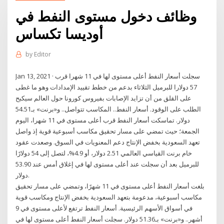
وظائف دخول مستوى النفط في
أوديسا تكساس
by
Editor
Jan 13, 2021 · سجلت أسعار النفط أعلى مستوى لها في 11 شهرا قرب
57 دولارا للبرميل الثلاثاء بدعم من خطط تقييد الإمدادات وهو ما غطى
على القلق من أن تزايد الإصابات بفيروس كورونا حول العالم سيكبح
الطلب على الوقود. أسعار النفط.. المكاسب تتواصل.. و«برنت» بـ54.51
دولار. تماسكت أسعار النفط قرب أعلى مستوى في 11 شهرا، اليوم
الجمعة؛ حيث تمضي على مسار تحقيق مكاسب أسبوعية قوية إذ واصل
تعهد السعودية بخفض الإنتاج دعم المعنويات في السوق. وصعدت عقود
خام برنت القياسي العالمي 2.51 دولار، أو 4.9%، لتصل إلى 54 دولارًا
للبرميل بعد أن سجلت عند أعلى مستوى لها في إغلاق أمس عند 53.90
دولار.
بلغت أسعار النفط أعلى مستوى في 11 شهرًا، وتمضي على مسار تحقيق
مكاسب أسبوعية، مدعومة بتعهد السعودية بخفض الإنتاج ومكاسب قوية
في أسواق الأسهم الرئيسية. أسعار النفط ترتفع لأعلى مستوى في 9
أشهر.. و«برنت» بـ51.36 دولار. سجلت أسعار النفط أعلى مستوى لها في