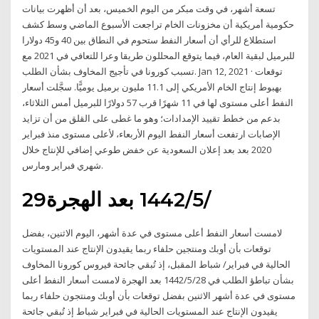
تسعة أشهر، في وقت مبكر من اليوم الخميس، بعد أن أظهرت بيانات
حكومية أمريكية أن مخزونات الخام تراجعت الأسبوع الماضي وسط كشف
استطلاع للرأي أن أسعار النفط ستحوم في النطاق بين 40 و45 دولارا
للبرميل لبقية العام، فيما يتوقع المحللون طريقا وعرا للتعافي في 2021 مع
تسبب كورونا في تأجيج المخاوف بشأن الطلب. Jan 12, 2021 · توقعات
بهبوط إنتاج الخام الأمريكي إلى 11.1 مليون برميل يوميًّا. سجَّلت أسعار
النفط أعلى مستوى لها في 11 شهرًا قرب 57 دولارًا للبرميل أمس الثلاثاء،
بدعم من خطط تقييد الإمدادات؛ وهو ما غطى على القلق من أن تزايد
الإصابات ارتفعت أسعار النفط اليوم الأربعاء، لأعلى مستوى منذ فبراير
2020 بعد بعد إعلان السعودية عن خفض طوعي إضافي للإنتاج خلال
شهري فبراير ومارس.
29‏‏/5‏‏/1442 بعد الهجرة
لامست أسعار النفط أعلى مستوى في عدة أشهر، اليوم الاثنين، بفضل
توقعات بأن أوبك ومنتجين حلفاء ربما يقيدون الإنتاج عند المستويات
الحالية في فبراير/ شباط المقبل، إذ تُبقي جائحة فيروس كورونا المخاوف
بشأن تباطؤ الطلب في 28‏‏/5‏‏/1442 بعد الهجرة لامست أسعار النفط أعلى
مستوى في عدة أشهر الاثنين بفضل توقعات بأن أوبك ومنتجون حلفاء ربما
يقيدون الإنتاج عند المستويات الحالية في فبراير شباط إذ تُبقي جائحة