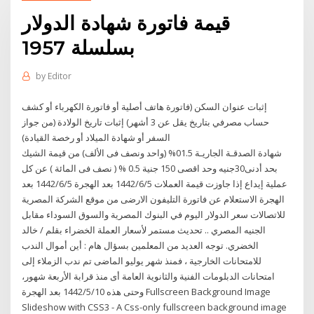
قيمة فاتورة شهادة الدولار
بسلسلة 1957
by
Editor
إثبات عنوان السكن (فاتورة هاتف أصلية أو فاتورة الكهرباء أو كشف
حساب مصرفي بتاريخ يقل عن 3 أشهر) إثبات تاريخ الولادة (من جواز
السفر أو شهادة الميلاد أو رخصة القيادة)
شهادة الصدقـة الجاريـة 01.5% (واحد ونصف فى الألف) من قيمة الشيك
بحد أدنى30جنيه وحد اقصى 150 جنية 0.5 % ( نصف فى المائة ) عن كل
عملية إيداع إذا جاوزت قيمة العملات 5‏‏/6‏‏/1442 بعد الهجرة 5‏‏/6‏‏/1442 بعد
الهجرة الاستعلام عن فاتورة التليفون الارضى من موقع الشركة المصرية
للاتصالات سعر الدولار اليوم في البنوك المصرية والسوق السوداء مقابل
الجنيه المصري .. تحديث مستمر لأسعار العملة الخضراء بقلم / خالد
الخضري. توجه العديد من المعلمين بسؤال هام : أين أموال الندب
للامتحانات الخارجية ، فمنذ شهر يوليو الماضى تم ندب الزملاء إلى
امتحانات الدبلومات الفنية والثانوية العامة أى منذ قرابة الأربعة شهور،
وحتى هذه 10‏‏/5‏‏/1442 بعد الهجرة Fullscreen Background Image
Slideshow with CSS3 - A Css-only fullscreen background image