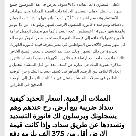
الاهلى المصري ذات الفائدة 15% سوف نعرض فى هذا الموضوع جميع
شهادات البنك الاهلى المصري الحالية ذات العملة المحلية وهى شهادات
الاستثمار وتنقسم لشهادات " أ " و " ب " بانواعها و " ج " ذات الجوائز
بالاضافة ويتم سداد فاتورة التليفون الأرضى لشهر يوليو بدءا من 15 يونيو
ولمدة شهر حتى 14 أغسطس . عدم السداد كما يتم تحميل العميل غرامة
تأخير يدفعها بالإضافة إلى قيمة الفاتورة المستحقة. سعر الدولار مع مطلع
كل شهر ينتظر الآلاف من المواطنين في مصر معرفة قيمة فاتورة الكهرباء
الجديدة عن ذلك الشهر، وذلك حتى يتم الاستعداد لتدبير المبلغ الخاص
بتلك الفاتورة، خاصة مع ارتفاع قيم فاتورة الكهرباء بسبب احتساب فاتورة
مذكرة تسوية البنك هى عبارة عن كشف معد من قبل المنشأة لتحليل و
إيجاد الاختلاف بين الرصيد الظاهر فى كشف حساب البنك و بين الرصيد
الظاهر فى سجلات المنشأة متمثل فى حـ/ البنك للتوصل إلى الرصيد
الصحيح فى الطرفين
العملات الرقمية. اسعار الحديد كيفية
سداد ضريبة بيع أرض. رح عندهم وهم
يسجلونك ويرسلون لك فاتورة التسديد
وتسددها عن طريق سداد. وإذا كانت قيمة
الارض أقل من 375 الف يلزمه دفع