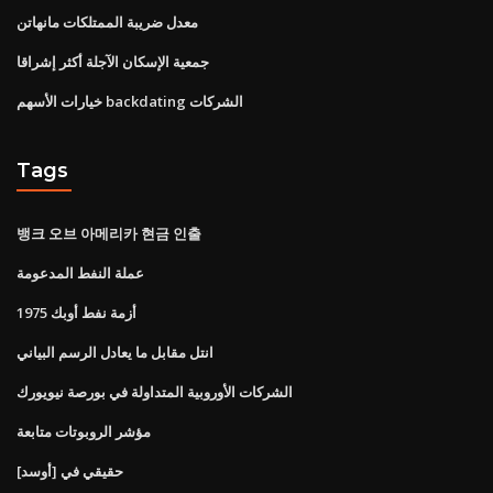
معدل ضريبة الممتلكات مانهاتن
جمعية الإسكان الآجلة أكثر إشراقا
خيارات الأسهم backdating الشركات
Tags
뱅크 오브 아메리카 현금 인출
عملة النفط المدعومة
أزمة نفط أوبك 1975
انتل مقابل ما يعادل الرسم البياني
الشركات الأوروبية المتداولة في بورصة نيويورك
مؤشر الروبوتات متابعة
حقيقي في [أوسد]