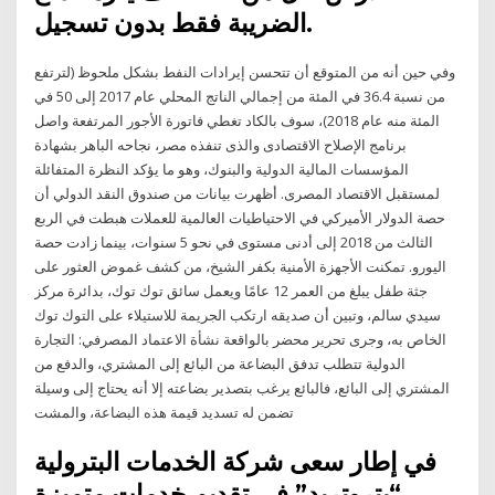
الضريبة فقط بدون تسجيل.
وفي حين أنه من المتوقع أن تتحسن إيرادات النفط بشكل ملحوظ (لترتفع
من نسبة 36.4 في المئة من إجمالي الناتج المحلي عام 2017 إلى 50 في
المئة منه عام 2018)، سوف بالكاد تغطي فاتورة الأجور المرتفعة واصل
برنامج الإصلاح الاقتصادى والذى تنفذه مصر، نجاحه الباهر بشهادة
المؤسسات المالية الدولية والبنوك، وهو ما يؤكد النظرة المتفائلة
لمستقبل الاقتصاد المصرى. أظهرت بيانات من صندوق النقد الدولي أن
حصة الدولار الأميركي في الاحتياطيات العالمية للعملات هبطت في الربع
الثالث من 2018 إلى أدنى مستوى في نحو 5 سنوات، بينما زادت حصة
اليورو. تمكنت الأجهزة الأمنية بكفر الشيخ، من كشف غموض العثور على
جثة طفل يبلغ من العمر 12 عامًا ويعمل سائق توك توك، بدائرة مركز
سيدي سالم، وتبين أن صديقه ارتكب الجريمة للاستيلاء على التوك توك
الخاص به، وجرى تحرير محضر بالواقعة نشأة الاعتماد المصرفي: التجارة
الدولية تتطلب تدفق البضاعة من البائع إلى المشتري، والدفع من
المشتري إلى البائع، فالبائع يرغب بتصدير بضاعته إلا أنه يحتاج إلى وسيلة
تضمن له تسديد قيمة هذه البضاعة، والمشت
في إطار سعى شركة الخدمات البترولية
“بتروتريد” في تقديم خدمات متميزة