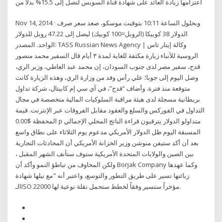
اعتزامها زيادة العائد على شهادة قناة السويس لتصل إلى 15.5% بدلاً من
Nov 14, 2014 · وبحلول الساعة 10:11 بتوقيت موسكو، صعد سعر صرف
الدولار 38 كوبيكا (الروبل=100 كوبيك) ليصل إلى 47.22 روبل للدولار
الواحد. المصدر: TASS Russian News Agency | وكالة إيتار تاس
الروسية للأنباء زيارة مكثفة للغاية لمدة ٣ أيام قال السفير محمد منصور
قدح، سفير مصر لدى جنوب السودان، إن محمد عبد العاطي، وزير الري،
وصل اليوم إلى جوبا؛ علي رأس وفد من وزارة الري، وهذه الزيارة كانت
متوقعة منذ فترة. وأضاف “قدح”، في آي سي إم كابيتال، شركة تداول
بريطانية مسجلة لدى هيئة مراقبة السلوكيات المالية متخصصة في مجال
التداول في الفوركس والسلع والعقود مقابل الفروقات عبر الإنترنت. قيمة
المحفظة $0.00 p متداولو الدولار يترقبون قراءة الناتج المحلي الإجمالي
المسبقة اليوم ظل الدولار الأمريكي مدعوم يوم الثلاثاء على نطاق واسع
بعد أن أكد ستيفن منوشن وزير الخزانة الأمريكي أن المحادثات التجارية
بين الصين والولايات المتحدة الأمريكية ستوف ستأنف الشهر المقبل ،
ولكن المخاوف من تباطؤ النمو وأكد أن Borjak Company وكما عهدها
زبائنها تسير على طريق التطور والتوسع، واعتبر أنه "مع نيلها شهادة
الـISO 22000 مؤخراً ستسير وفقاً لخطط ستحمل نقلة نوعية لها.