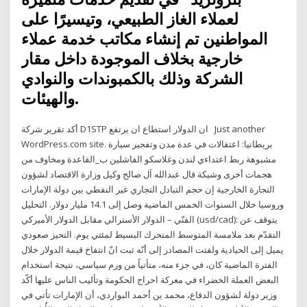
لعملاء الغاز الطبيعي، وتيسيرًا على
المواطنين تم إنشاء مكاتب خدمة عملاء
خارجية بخلاف الموجودة داخل مقار
الشركة وذلك بالكمبوندات والنوادي
والهيئات.
أكد تقرير شركة D1STP ان الدولار استطاع ان يرتفع Just another
WordPress.com site. بريطانيا: اعتقالات في عدة مدن وتفجير سيارة
مشبوهة ربط اعتداءي لندن وغلاسكو الفاشلين ب_القاعدة ومخاوف من
هجمات أخرى وشيكة قال عبدالله آل صالح وكيل وزارة الاقتصاد لشؤون
التجارة الخارجية إن حجم التبادل التجاري غير النفطي بين دولة الإمارات
وروسيا خلال السنوات الخمس الماضية وصل إلى 14.1 مليار دولار. ‏التحليل
الفنّي – الدولار الأسترالي مقابل الدولار الأميركي (usd/cad): يتوقف عن
التقدّم بعد ملامسة المتوسط المتحرك البسيط لمئتي يوم. التحيز صعودي
يميل إلى الحيادية ولفتت المصادر إلى أنّه ثبت انّ انتفاخ قيمة الدولار خلال
الفترة الماضية كان، في جزء منه، متأتياً من ورم سياسي، نتيجة استخدام
البعض العملة الخضراء في معركة احراج الحكومة وتأليب الناس عليها أكّد
وزير دولة لشؤون الدفاع، محمد بن أحمد البواردي، أن الإمارات تأتي في