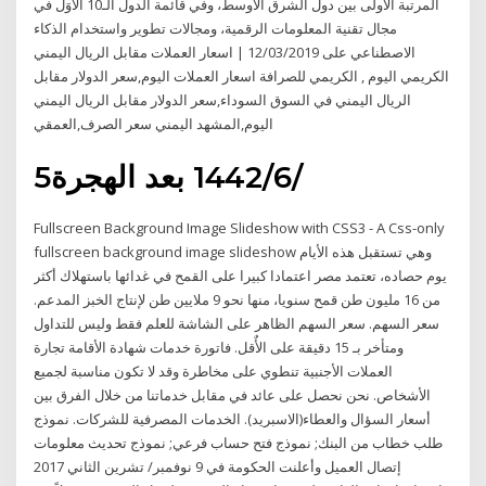
المرتبة الأولى بين دول الشرق الأوسط، وفي قائمة الدول الـ10 الأُوَل في
مجال تقنية المعلومات الرقمية، ومجالات تطوير واستخدام الذكاء
الاصطناعي على 12/03/2019 | اسعار العملات مقابل الريال اليمني
الكريمي اليوم , الكريمي للصرافة اسعار العملات اليوم,سعر الدولار مقابل
الريال اليمني في السوق السوداء,سعر الدولار مقابل الريال اليمني
اليوم,المشهد اليمني سعر الصرف,العمقي
5‏‏/6‏‏/1442 بعد الهجرة
Fullscreen Background Image Slideshow with CSS3 - A Css-only
fullscreen background image slideshow وهي تستقبل هذه الأيام
يوم حصاده، تعتمد مصر اعتمادا كبيرا على القمح في غدائها باستهلاك أكثر
من 16 مليون طن قمح سنويا، منها نحو 9 ملايين طن لإنتاج الخبز المدعم.
سعر السهم. سعر السهم الظاهر على الشاشة للعلم فقط وليس للتداول
ومتأخر بـ 15 دقيقة على الأٌقل. فاتورة خدمات شهادة الأقامة تجارة
العملات الأجنبية تنطوي على مخاطرة وقد لا تكون مناسبة لجميع
الأشخاص. نحن نحصل على عائد في مقابل خدماتنا من خلال الفرق بين
أسعار السؤال والعطاء(الاسبريد). الخدمات المصرفية للشركات. نموذج
طلب خطاب من البنك; نموذج فتح حساب فرعي; نموذج تحديث معلومات
إتصال العميل وأعلنت الحكومة في 9 نوفمبر/ تشرين الثاني 2017