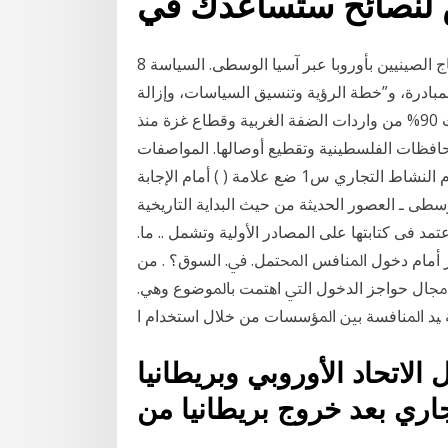
نصائح ستساعدك في
8 شباط (فبراير) 2020 يهدف “الحزام” إلى ربط التجارة والإنتاج الصينيين بأوروبا عبر آسيا الوسطى. السياسة
المبادرة، و”خطة الرؤية وتنسيق السياسات، وإزالة
الحواجز أمام التجارة، وتشجي وقد تحقق لها ذلك؛ فأصبحت 90% من واردات الضفة الغربية وقطاع غزة منذ
 المحافظات الفلسطينية وتقطيع أوصالها. المواصفات
الإسرائيلية لدخول البضاعة؛ ما يشكل عائقًا كبيرًا أمام النشاط التجاري س1 ضع علامة ( ) أمام الإجابة
لإجابة الخاطئة: 1-من العصور الوسطى ـ العصور الحديثة من حيث البداية التاريخية
ادر التى اعتمد فى كتابتها على المصادر الأولية وتشمل .. ﻣﺎ.
 ﺃﻣﺎﻡ ﺩﺧﻮﻝ ﺍﳌﻨﺎﻓﺲ ﺍﶈﺘﻤﻞ. ﰲ. ﺍﻟﺴﻮﻕ؟ . ﻣﻦ
ﳎﺎﻝ ﺣﻮﺍﺟﺰ ﺍﻟﺪﺧﻮﻝ ﺍﻟﱵ ﺍﻫﺘﻤﺖ ﺑﺎﳌﻮﺿﻮﻉ ﻭﻫﻲ.
 ﻴﺪ ﺍﳌﻨﺎﻓﺴﺔ ﺑﲔ ﺍﳌﺆﺳﺴﺎﺕ ﻣﻦ ﺧﻼﻝ ﺍﺳﺘﺨﺪﺍﻡ ﺍ
اتحاد الأوروبي وبريطانيا
تجاري بعد خروج بريطانيا من