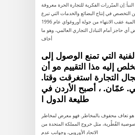
لنبأ: إن المبّررات الفكرية للتجارة الحرة معروفة
من التخصص في إنتاج البضائع والخدمات التي تبرع
في إنتاجها وجاء الإعلان عن تأسيس منظمة التجارة العالمية عقب الانتهاء من جولة أوروغواي عام 1996
ض أي حاجز أمام التبادل التجاري العالمي، وهو ما
أخاف
ﻔﻨﻴﺔ اﻟﺘﻲ ﺗﻤﻨﻊ اﻟﻮﺻﻮل إﻟﻰ
ﻠﺺ إﻟﻴﻪ هﺬا اﻟﺘﻘﻴﻴﻢ هﻮ أن
ﺠﺎل اﻟﺘﺠﺎرة اﺳﺘﻐﺮﻗﺖ وﻗﺘﺎ.
ﻲ. ﻋﻤّﺎن. ، أﺻﺒﺢ اﻷردن ﻓﻲ
ﻃﻠﻴﻌﺔ اﻟﺪول ا
عام هو تعاف محفوف بالمخاطر. فهو معرض لمخاطر
وصية القُطْرية، مثل خروج المملكة المتحدة من
الاتحاد الأوروبي، وجوانب عدم