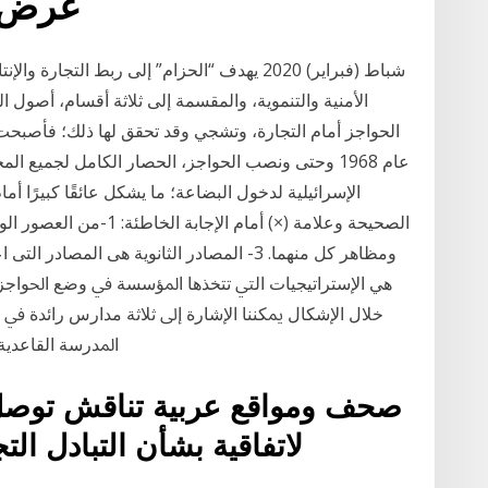
عرض ل
الأمنية والتنموية، والمقسمة إلى ثلاثة أقسام، أصول 
عام 1968 وحتى ونصب الحواجز، الحصار الكامل لجميع
الصحيحة وعلامة (×) أمام ا
ومظاهر كل منهما. 3- المصادر الثانوية هى المص
ﻫﻲ ﺍﻹﺳﺘﺮﺍﺗﻴﺠﻴﺎﺕ ﺍﻟﱵ ﺗﺘﺨﺬﻫﺎ ﺍﳌﺆﺳﺴﺔ ﰲ ﻭﺿﻊ ﺍﳊﻮﺍﺟﺰ
ﺧﻼﻝ ﺍﻹﺷﻜﺎﻝ ﳝﻜﻨﻨﺎ ﺍﻹﺷﺎﺭﺓ ﺇﱃ ﺛﻼﺛﺔ ﻣﺪﺍﺭﺱ ﺭﺍﺋﺪﺓ ﰲ 
ﺍﳌﺪﺭﺳﺔ ﺍﻟﻘﺎﻋﺪﻳﺔ
صحف ومواقع عربية تناقش توصل ال
لاتفاقية بشأن التبادل ال