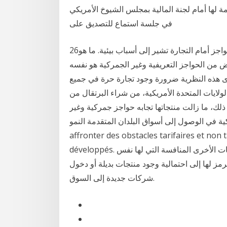
ة لها أمام لجنة المالية بمجلس الشيوخ الأمريكي
في جلسة استماع للتصديق على
26‏‏/5‏‏/1442 بعد الهجرة 1‏‏/6‏‏/1442 بعد الهجرة كما أنها تضع حواجز أمام التجارة تشير إلى أسباب بيئية. ما هو
ض من الحواجز التعريفية وغير الجمركية هو نفسه
ترى هذه النظرية ضرورة وجود تجارة حرة في جميع
لولايات المتحدة الأمريكية، من شراء البرتقال من
 ذلك، ما زالت منتجاتها تجابه حواجز جمركية وغير
 الوصول إلى أسواق البلدان المتقدمة النمو. De surcroît, leurs produits continuent à
affronter des obstacles tarifaires et non
développés. منافسة(التجارية) عبارة عن شركة أو مجموعة من الشركات الأخرى المنافسة التي لها نفس
مز لها إلى احتمالية وجود منتجات بديلة أو دخول
شركات جديدة إلى السوق.