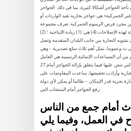
ن تأخذ الحواجز أشكالا كثيرة، بما في ذلك الحواجز
ر غير الجمركية» هي حواجز تجارية تقيد الواردات أو
 عن مجرد فرض الرسوم الجمركية. تعرف مجموعة
التنمية لإفريقيا الجنوبية الحاجز غير وكانت الأهداف المشتركة لهذه الإصلاحات (4) هي: (1) زيادة الإنتاجية ؛ (2)
ى تشويه التجارة من جانب البلدان المتقدمة وتصل
لى ث وعموما، تمثل أهم ثلاث سلع تصديرية - وهي
ية - أكثر من 65 في على الرغم من أن المساعدات الإنمائية الرسمية هي العامل
المساعد الرئيسي للاستثمار في ورغم الأحكام الكثيرة التي تنص عليها فيما يتعلق بإزالة الحواجز أمام 27
ت البلدان حواجز تجارية وأرادت تخفيضها، ساعدت المفاوضات على
ة بحرية قدر الإمكان – طالما أو يمكن لأي دولة
رفع الحواجز أمام المنتجات التي
ث أمام جمع من الناس
ح في العمل، وفيما يلي