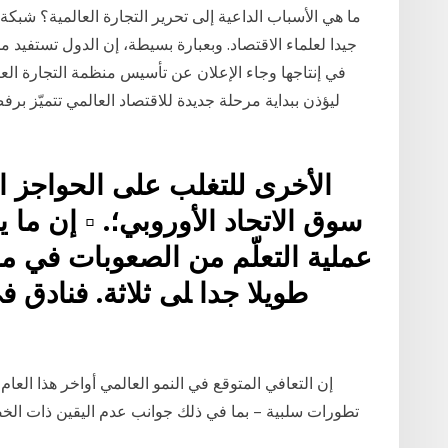
ما هي الأسباب الداعية إلى تحرير التجارة العالمية؟ شبكة ا
جيدا لعلماء الاقتصاد. وبعبارة بسيطة، إن الدول تستفيد 
ليؤذن ببداية مرحلة جديدة للاقتصاد العالمي تتميّز برف
اﻷﺧﺮى ﻟﻠﺘﻐﻠﺐ ﻋﻠﻰ اﻟﺤﻮاﺟﺰ اﻟ
ﺳﻮق اﻻﺗﺤﺎد اﻷوروﺑﻲ؛. ▫ إن ﻣﺎ ﻳﺨ
ﻋﻤﻠﻴﺔ اﻟﺘﻌﻠّﻢ ﻣﻦ اﻟﺼﻌﻮﺑﺎت ﻓﻲ ﻣ
ﻃﻮﻳﻼ ﺟﺪا ﻠﻰ ﺛﻼﺛﺔ. ﻓﻨﺎدق ﻓ
إن التعافي المتوقع في النمو العالمي أواخر هذا ال
تطورات سلبية – بما في ذلك جوانب عدم اليقين ذات الخص