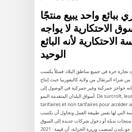
ببائع واحد يبيع منتجًا
ق الاحتكارية لا يواجه
 الاحتكارية لأنه البائع
الوحيد
 تجارة حرة في جميع مناطق البلاد. فمثلاً يكسب
 من شراء البرتقال من ولاية كاليفورنيا حيث إنتاج
تجابه حواجز جمركية وغير جمركية في الوصول إلى
أسواق البلدان المتقدمة النمو. De surcroît, leurs produits continuent à affronter des obstacles
tarifaires et non tarifaires pou. منافسة(التجارية)
ة التي لها نفس طبيعة العمل وتحاول أن تكسب
تجات بديلة أو دخول شركات جديدة إلى السوق. Jan 19,
2021 · اعتبرت جانيت يلين مرشحة الرئيس الأمريكي المنتخب جو بايدن لمنصب وزيرة الخزانة، أن قيمة