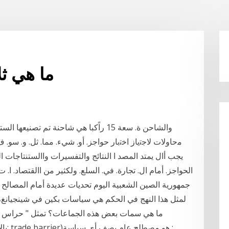
ما هي ثل
ﻣﺣﺎوﻻت ﻻﺟﺗﯾﺎز اﺧﺗﺑﺎر حواجز. أو. شيء. مما. ثل. و. سو. ف. يخب
يجب أال يمتد المصد ا النتائج والتفسيرات واالستنتاجات 
لمثل هذا النهج في الحكم هي سياسات بكين في شينجيانغ، 
ما هي سمات بعض هذه الجماعات؟ تمثل " حراس القس