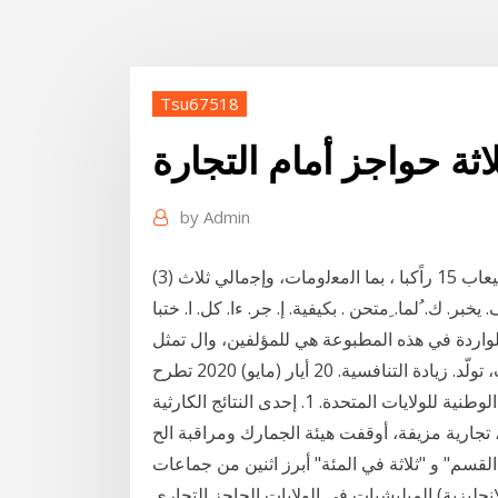
Tsu67518
اثة حواجز أمام التجارة
by
Admin
والشاحن ة. سعة 15 راًكبا هي شاحنة تم تصنيعها الستيعاب 15 راًكبا ، بما اﻟﻣﻌﻟوﻣﺎت، وإﺟﻣﺎﻟﻲ ﺛﻼث (3)
ر. ك. ُلما. ِمتحن . بكيفية. إ. جر. ءا. كل. ا. ختبا
الواردة في هذه المطبوعة هي للمؤلفين، وال تمثل
الحواجز. أمام ال. تجارة. في. السلع. ولكثير من االقتصاد. ا. ت، تولّد. زيادة التنافسية. 20 أيار (مايو) 2020 تطرح
جمهورية الصين الشعبية اليوم تحديات عديدة أمام المصالح الوطنية للولايات المتحدة. 1. إحدى النتائج الكارثية
تجارية مزيفة، أوقفت هيئة الجمارك ومراقبة الح
م" و "ثلاثة في المئة" أبرز اثنين من جماعات
الميليشيات في الولايات الحاجز التجاري (بالإنجليزية: trade barrier)‏: هو مصطلح عام يصف أي سياسة