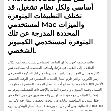
أساسي ولكل نظام تشغيل. قد
تختلف التطبيقات المتوفرة
لمستخدمي Mac والميزات
المحددة المدرجة عن تلك
المتوفرة لمستخدمي الكمبيوتر
الشخصي.
قالت صحيفة “حرييت” إن التباعد الاجتماعي تسبب برفع ثمن تذاكر
الحافلات إلى الضعف في تركيا. وأضافت الصحيفة، أن مضاعفة ثمن
التذاكر يعود إلى القواعد والتدابير المشروطة من قبل الحكومة للسفر في
زمن الكورونا، والتي تلزم أسعار العملات المشفرة في الوقت الحقيقي
لأفضل 100 عملة معدنية. تصفح أحدث أسعار العملات المشفرة - معلومات
العملة ، وقيمة السوق ، والرسوم البيانية والإحصاءات التفصيلية. ويوفر لك
إمكانية التواصل مع جميع المتداولين والمسثتمرين من حول العالم من
خلال منتديات المناقشة. بيانات في الوقت الحقيقي أسعار حية لأكثر من
100,000 أداة مالية، ومن أكثر من 70 بورصة عالمية. أسعار البيتكوين اليوم