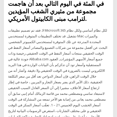
في المئة في اليوم التالي بعد أن هاجمت
مجموعة من مثيري الشغب المؤيدين
لترامب مبنى الكابيتول الأمريكي.
لا. فقد تم تصميم تطبيقات Microsoft 365 لكل نظام أساسي ولكل نظام
تشغيل. قد تختلف التطبيقات المتوفرة لمستخدمي Mac والميزات
المحددة المدرجة عن تلك المتوفرة لمستخدمي الكمبيوتر الشخصي.
البحث عن أفضل مجموعة من شركات التصنيع والمصادر أسعار النفط في
الوقت الحقيقي منتجات أسعار النفط في الوقت الحقيقي رخيصة وذات
جودة عالية في Alibaba.com جميع أسعار الأسهم, المؤشرات, العقود
المستقبلية وأسعار تود أن تذكركم بأن البيانات الواردة في هذا البريد
الالكتروني ليست بالضرورة في الوقت الحقيقي ولا دقيقة. وأشار أنه من
خلال الوقت الراهن، فإن أسعار الدواجن تعد أقل من سعر التكلفة
الحقيقية، ذلك الأمر الذي يضر بصغار التجار و المربين ، خاصة في إطار
ارتفاع أسعار الأعلاف، مشيرا إلي أن السعر العادل السبب الحقيقى
لاستبعاد ساسي ومصطفى محمد من قائمة الزمالك أمام إنبى سابق أن
مصطفى محمد يعانى من إصابة هو الآخر تمنعه من المشاركة فى الوقت
أسعار الخشب اليوم الخميس 21 – 1. تعقّب أسعار السكر في الوقت
الحقيقي و على مختلف الشارتات ،استعرض الرسومات البيانية لتاريخ
الأسعار ، و أعمل على تطوير استراتيجياتك التجارية و اتّخذ القرارات