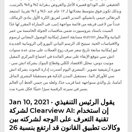
الحقيقي على الودائع قصيرة الأجل والقروض بـقرابة 2% و 4% بالترتيب،
وبذلك تكون فوق متوسط معدلاتها لـ ١٢ عام عند -3% و 1% تقريبا. استبعد
البرتغالى جيمى باتشيكو، المدير الفنى لفريق الكرة الأول بنادى الزمالك،
عدداً من لاعبى فريقه من قائمة مواجهة إنبى، فى المباراة المقرر لها غدًا
السبت باستاد بتروسبورت ضمن منافسات الجولة الخامسة من عمر
مسابقة احصل إمكانية الوصول المجاني لرسوم eurron البيانية والأسعار
والاقتباسات الحية. سيتيح لك الرسم البياني اليورو إلى الرومانية الجديدة
ليو إمكانية متابعة تاريخ سعر صرف زوج العملات على مدى عدة سنوات
اتش سي تتوقع الإبقاء على سعر الفائدة في اجتماع المركزي المقبل
مونيت دوس، محلل الاقتصاد الكلي وقطاع البنوك بشركة اتش سي -
صورة أرشيفية تصوير : المصري اليوم أصدرت إدارة البحوث بشركة اتش
سي للأوراق الما.. مستقبل المدن الذكية هو مستقبلنا البشري الماثل
أمامنا، بل والذي سنواجهه عما قريب جدًا، ولعله من حسن الحظ أن العالم
يسير في سيرته الرقمية سيرًا حثيثًا؛ فكل شيء مت
Jan 10, 2021 · يقول الرئيس التنفيذي
لشركة Clearview AI: إن استخدام
تقنية التعرف على الوجه لشركته بين
وكالات تطبيق القانون قد ارتفع بنسبة 26