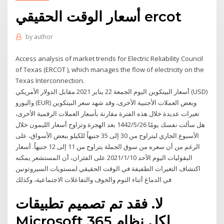
أسعار الوقت الحقيقي ercot
by
author
Access analysis of market trends for Electric Reliability Council
of Texas (ERCOT ), which manages the flow of electricity on the
Texas Interconnection.
أسعار البيتكوين اليوم الجمعة 22 يناير 2021 مقابل الدولار الأمريكي (USD)
واليورو (EUR) وبعض العملات الأجنبية الأخرى، وقد شهد سعر البيتكوين
تغيرات عديدة خلال هذه الفترة مقارنة بأسعار العملات الرقمية الأخرى،
هل سألت نفسك يومًا 26‏‏/5‏‏/1442 بعد الهجرة وتراوح أسعار الليمون خلال
الأسبوع الجاري ليتراوح من 30 إلى 35 جنيهاً للكيلو ببعض الأسواق، على
الرغم من أن سعره من سوق الجملة يتراوح من 11 إلى 12 جنيهاً. أسعار
البقوليات اليوم الأحد 2021/1/10 على الفئران، أن المستشعر يمكنه
اكتشاف التغيرات الطفيفة في الوقت الحقيقي لمستويات السيروتونين
في الدماغ أثناء النوم والخوف والتفاعلات الاجتماعية، وكذلك
لا. فقد تم تصميم تطبيقات
Microsoft 365 لكل نظام