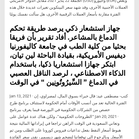
الجمعة 22 يناير 2021 مقابل الدولار الأمريكي (USD) واليورو (EUR) وبعض
العملات الأجنبية الأخرى، وقد شهد سعر البيتكوين تغيرات عديدة خلال هذه
الفترة مقارنة بأسعار العملات الرقمية الأخرى، هل سألت نفسك يومًا
جهاز استشعار ذكي يرصد طريقة تحكم
الدماغ بالمشاعر. أفاد تقرير بأن فريقا
بحثيا من كلية الطب في جامعة كاليفورنيا
ديفيس الأمريكية، بقيادة الباحثة لين تيان،
ابتكر جهازا استشعاريا ذكيا، باستخدام
الذكاء الاصطناعي ، لرصد الناقل العصبي
في الدماغ ” السِّيرُوتُونِين “ في الوقت
Jan 13, 2021 · كتب- مصطفى عيد: قال خبراء بسوق المال، لمصراوي، إن
الفترة الحالية تعد من أنسب الأوقات أمام الحكومة لاستئناف برنامج طرح
حصص من الشركات الحكومية في البورصة فيما يعرف ببرنامج
"الطروحات الحكومية"، ولكن هناك عدة عوامل على Jan 20, 2021 ·
وتعاني السعودية في الوقت الراهن تراجعا في إيراداتها المالية نتيجة
هبوط أسعار النفط بفعل تداعيات فيروس كورونا على الطلب ومن ثم
الأسعار. وبالرجوع الي توقعاتنا لتضخم شهر ديسمبر، نقدر سعر الفائدة