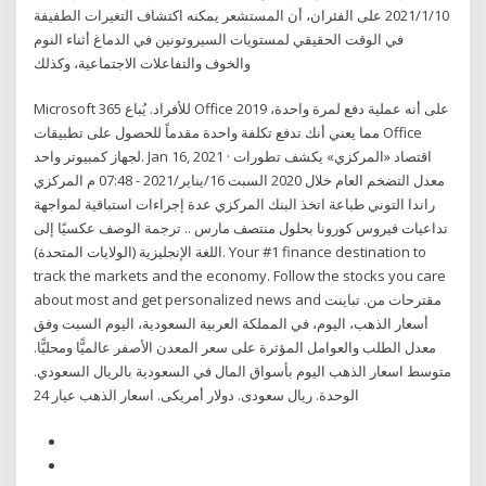
2021/1/10 على الفئران، أن المستشعر يمكنه اكتشاف التغيرات الطفيفة
في الوقت الحقيقي لمستويات السيروتونين في الدماغ أثناء النوم
والخوف والتفاعلات الاجتماعية، وكذلك
Microsoft 365 للأفراد. يُباع Office 2019 على أنه عملية دفع لمرة واحدة،
مما يعني أنك تدفع تكلفة واحدة مقدماً للحصول على تطبيقات Office
لجهاز كمبيوتر واحد. Jan 16, 2021 · اقتصاد «المركزي» يكشف تطورات
معدل التضخم العام خلال 2020 السبت 16/يناير/2021 - 07:48 م المركزي
راندا التوني طباعة اتخذ البنك المركزي عدة إجراءات استباقية لمواجهة
تداعيات فيروس كورونا بحلول منتصف مارس .. ترجمة الوصف عكسيًا إلى
اللغة الإنجليزية (الولايات المتحدة). Your #1 finance destination to
track the markets and the economy. Follow the stocks you care
about most and get personalized news and مقترحات من. تباينت
أسعار الذهب، اليوم، في المملكة العربية السعودية، اليوم السبت وفق
معدل الطلب والعوامل المؤثرة على سعر المعدن الأصفر عالميًّا ومحليًّا.
متوسط اسعار الذهب اليوم بأسواق المال في السعودية بالريال السعودي.
الوحدة. ريال سعودى. دولار أمريكى. اسعار الذهب عيار 24